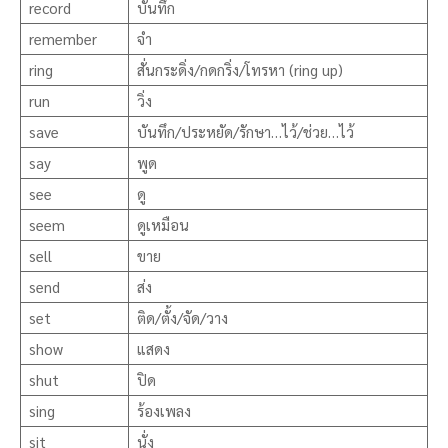
record
บันทึก
remember
จำ
ring
สั่นกระดิ่ง/กดกริ่ง/โทรหา (ring up)
run
วิ่ง
save
บันทึก/ประหยัด/รักษา…ไว้/ช่วย…ไว้
say
พูด
see
ดู
seem
ดูเหมือน
sell
ขาย
send
ส่ง
set
ติด/ตั้ง/จัด/วาง
show
แสดง
shut
ปิด
sing
ร้องเพลง
sit
นั่ง