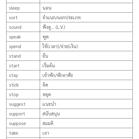
sleep
นอน
sort
จำแนก/แยกประเภท
sound
ฟังดู… (L.V.)
speak
พูด
spend
ใช้(เวลา)/จ่าย(เงิน)
stand
ยืน
start
เริ่มต้น
stay
เข้าพัก/พักอาศัย
stick
ติด
stop
หยุด
suggest
แนะนำ
support
สนับสนุน
suppose
สมมติ
take
เอา