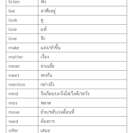
listen
ฟัง
live
อาศัยอยู่
look
ดู
lose
แพ้
love
รัก
make
แต่ง/ทำขึ้น
matter
เรื่อง
mean
ค่าเฉลี่ย
meet
พบกัน
mention
กล่าวถึง
mind
รังเกียจ/เอาใจใส่/ไยดี/ระวัง
miss
พลาด
move
ย้าย/ขยับ/เคลื่อนที่
need
ต้องการ
offer
เสนอ