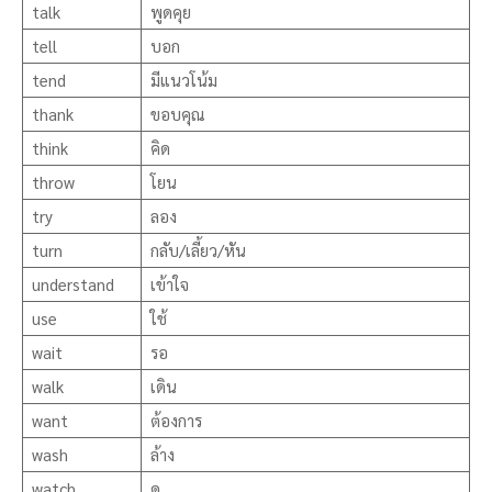
talk
พูดคุย
tell
บอก
tend
มีแนวโน้ม
thank
ขอบคุณ
think
คิด
throw
โยน
try
ลอง
turn
กลับ/เลี้ยว/หัน
understand
เข้าใจ
use
ใช้
wait
รอ
walk
เดิน
want
ต้องการ
wash
ล้าง
watch
ดู