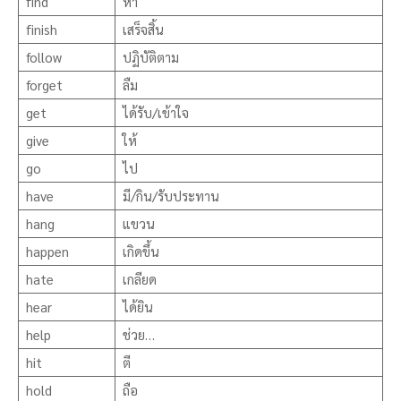
find
หา
finish
เสร็จสิ้น
follow
ปฏิบัติตาม
forget
ลืม
get
ได้รับ/เข้าใจ
give
ให้
go
ไป
have
มี/กิน/รับประทาน
hang
แขวน
happen
เกิดขึ้น
hate
เกลียด
hear
ได้ยิน
help
ช่วย…
hit
ตี
hold
ถือ