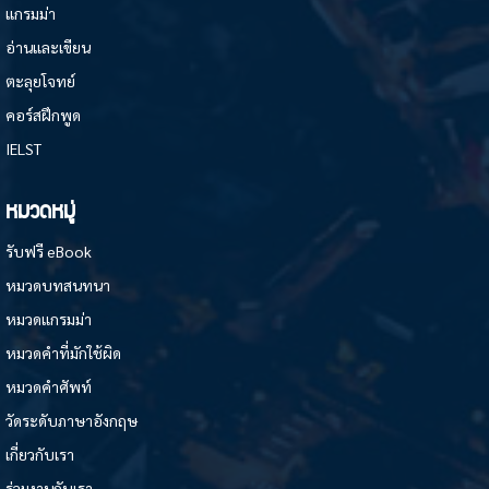
แกรมม่า
อ่านและเขียน
ตะลุยโจทย์
คอร์สฝึกพูด
IELST
หมวดหมู่
รับฟรี eBook
หมวดบทสนทนา
หมวดแกรมม่า
หมวดคำที่มักใช้ผิด
หมวดคำศัพท์
วัดระดับภาษาอังกฤษ
เกี่ยวกับเรา
ร่วมงานกับเรา