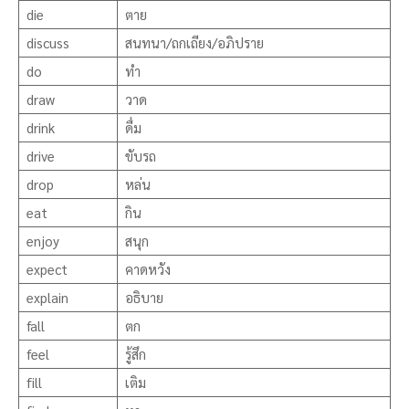
die
ตาย
discuss
สนทนา/ถกเถียง/อภิปราย
do
ทำ
draw
วาด
drink
ดื่ม
drive
ขับรถ
drop
หล่น
eat
กิน
enjoy
สนุก
expect
คาดหวัง
explain
อธิบาย
fall
ตก
feel
รู้สึก
fill
เติม