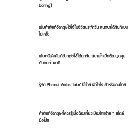
boring)
เพิ่มคำศัพท์อังกฤษไว้ใช้ในชีวิตประจำวัน สนทนาได้ทันทีแบบ
ไม่เกร็ง
เพิ่มคลังคำศัพท์อังกฤษใช้ได้ทุกวัน สบายใจเมื่อต้องพูดคุย
กับคนต่างชาติ
รู้จัก Phrasal Verbs ‘take’ ใช้ง่าย เข้าใจไว สำหรับคนไทย
คำศัพท์อังกฤษที่ควรรู้เมื่อต้องเที่ยวเมืองไทยง่าย ๆ สไตล์
มือโปร