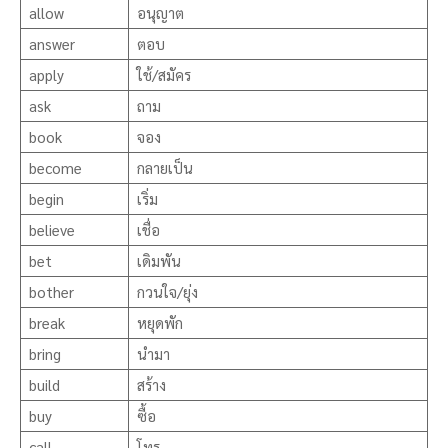
allow
อนุญาต
answer
ตอบ
apply
ใช้/สมัคร
ask
ถาม
book
จอง
become
กลายเป็น
begin
เริ่ม
believe
เชื่อ
bet
เดิมพัน
bother
กวนใจ/ยุ่ง
break
หยุดพัก
bring
นำมา
build
สร้าง
buy
ซื้อ
call
โทร