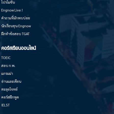
โปรโมชั่น
Engnow Live !
คำถามที่มักพบบ่อย
นักเรียนทุน Engnow
ฝึกทำข้อสอบ TGAT
คอร์สเรียนออนไลน์
TOEIC
สอบ ก.พ.
แกรมม่า
อ่านและเขียน
ตะลุยโจทย์
คอร์สฝึกพูด
IELST