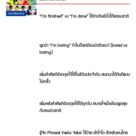
Conversation
Vocabulary
Vocabulary
Vocabulary
Vocabulary
Vocabulary
“I’m finished” vs “I’m done” ใช้ต่างกันยังไงให้ธรรมชาติ
พูดว่า “I’m boring” ทำไมถึงเหมือนด่าตัวเอง? (bored vs
boring)
เพิ่มคำศัพท์อังกฤษไว้ใช้ในชีวิตประจำวัน สนทนาได้ทันทีแบบ
ไม่เกร็ง
เพิ่มคลังคำศัพท์อังกฤษใช้ได้ทุกวัน สบายใจเมื่อต้องพูดคุย
กับคนต่างชาติ
รู้จัก Phrasal Verbs ‘take’ ใช้ง่าย เข้าใจไว สำหรับคนไทย