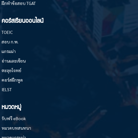
ฝึกทำข้อสอบ TGAT
คอร์สเรียนออนไลน์
TOEIC
สอบ ก.พ.
แกรมม่า
อ่านและเขียน
ตะลุยโจทย์
คอร์สฝึกพูด
IELST
หมวดหมู่
รับฟรี eBook
หมวดบทสนทนา
หมวดแกรมม่า