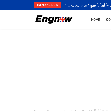
TRENDING NOW
“I’ll let you know” พูดยังไงไม่ให้ดูปัดงา
“I’m finished” vs “I’m done” ใช้ต่า
HOME
CO
Home
Grammar
Like, Unlike, Alike ต่างกันยังไงนะ?