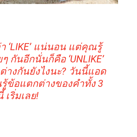
า ‘LIKE’ แน่นอน แต่คุณรู้
ายๆ กันอีกนั่นก็คือ ‘UNLIKE’
ต่างกันยังไงนะ? วันนี้แอด
ู้ข้อแตกต่างของคำทั้ง 3
้ เริ่มเลย!