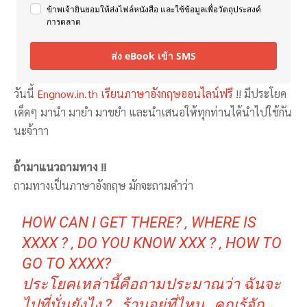
ข้าพเจ้ายินยอมให้ส่งไฟล์หนังสือ และใช้ข้อมูลเพื่อวัตถุประสงค์
การตลาด
ส่ง eBook เข้า SMS
วันนี้
Engnow.in.th เรียนภาษาอังกฤษออนไลน์ฟรี
!! มีประโยค
เด็ดๆ มานำ มายำ มาขยำ และนำเสนอให้ทุกท่านได้นำไปใช้กัน
นะจ้าาา
ถ้ามาแนวถามทาง !!
ถามทางเป็นภาษาอังกฤษ มักจะถามคำว่า
HOW CAN I GET THERE? , WHERE IS
XXXX ? , DO YOU KNOW XXX ? , HOW TO
GO TO XXXX?
ประโยคเหล่านี้คือถามประมาณว่า ฉันจะ
ไปที่นั่นยังไง ? , ร้านอยู่ที่ไหน , คุณรู้จัก