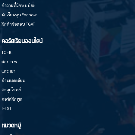
คำถามที่มักพบบ่อย
นักเรียนทุน Engnow
ฝึกทำข้อสอบ TGAT
คอร์สเรียนออนไลน์
TOEIC
สอบ ก.พ.
แกรมม่า
อ่านและเขียน
ตะลุยโจทย์
คอร์สฝึกพูด
IELST
หมวดหมู่