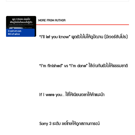
RELATED ARTICLES
MORE FROM AUTHOR
Common
Common
Conversation
Conversation
Conversation
Conversation
Mistake
Mistake
“I’ll let you know” พูดยังไงไม่ให้ดูปัดงาน (มีเวอร์ชันโปร)
“I’m finished” vs “I’m done” ใช้ต่างกันยังไงให้ธรรมชาติ
If I were you… ใช้ให้เนียนเวลาให้คำแนะนำ
Sorry 3 ระดับ ขอโทษให้ถูกสถานการณ์