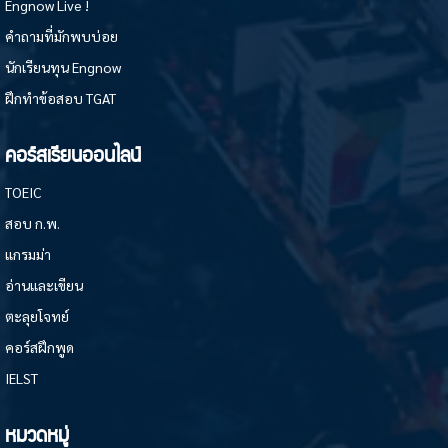
Engnow Live !
คำถามที่มักพบบ่อย
นักเรียนทุน Engnow
ฝึกทำข้อสอบ TGAT
คอร์สเรียนออนไลน์
TOEIC
สอบ ก.พ.
แกรมม่า
อ่านและเขียน
ตะลุยโจทย์
คอร์สฝึกพูด
IELST
หมวดหมู่