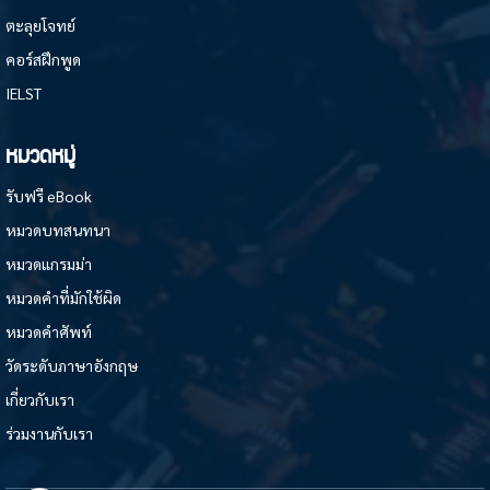
ตะลุยโจทย์
คอร์สฝึกพูด
IELST
หมวดหมู่
รับฟรี eBook
หมวดบทสนทนา
หมวดแกรมม่า
หมวดคำที่มักใช้ผิด
หมวดคำศัพท์
วัดระดับภาษาอังกฤษ
เกี่ยวกับเรา
ร่วมงานกับเรา