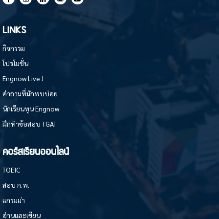
LINKS
กิจกรรม
โปรโมชั่น
Engnow Live !
คำถามที่มักพบบ่อย
นักเรียนทุน Engnow
ฝึกทำข้อสอบ TGAT
คอร์สเรียนออนไลน์
TOEIC
สอบ ก.พ.
แกรมม่า
อ่านและเขียน