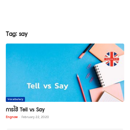
Tag: say
Vocabulary
การใช้ Tell vs Say
Engnow
-
February 22, 2020