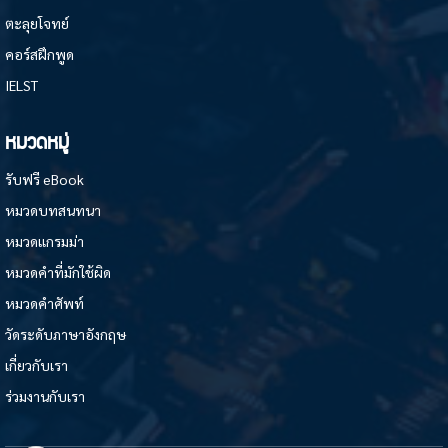
ตะลุยโจทย์
คอร์สฝึกพูด
IELST
หมวดหมู่
รับฟรี eBook
หมวดบทสนทนา
หมวดแกรมม่า
หมวดคำที่มักใช้ผิด
หมวดคำศัพท์
วัดระดับภาษาอังกฤษ
เกี่ยวกับเรา
ร่วมงานกับเรา