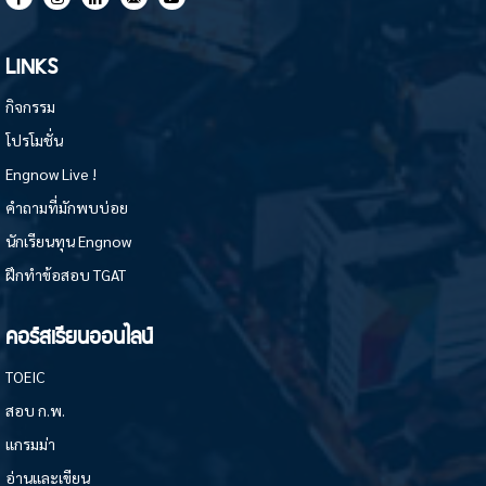
LINKS
กิจกรรม
โปรโมชั่น
Engnow Live !
คำถามที่มักพบบ่อย
นักเรียนทุน Engnow
ฝึกทำข้อสอบ TGAT
คอร์สเรียนออนไลน์
TOEIC
สอบ ก.พ.
แกรมม่า
อ่านและเขียน