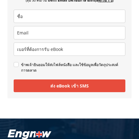
(สุ่ม 50 คน/วัน
แจก!!! Email บทเรียนภาษาอังกฤษ
ทุกวัน 1 ปี
)
ข้าพเจ้ายินยอมให้ส่งไฟล์หนังสือ และใช้ข้อมูลเพื่อวัตถุประสงค์
การตลาด
ส่ง eBook เข้า SMS