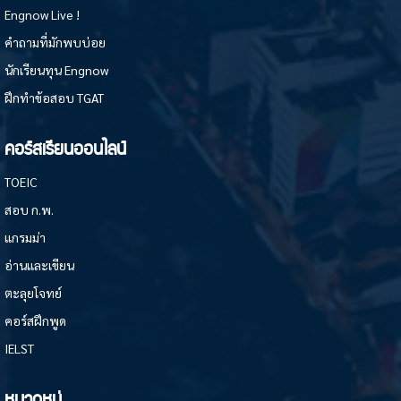
Engnow Live !
คำถามที่มักพบบ่อย
นักเรียนทุน Engnow
ฝึกทำข้อสอบ TGAT
คอร์สเรียนออนไลน์
TOEIC
สอบ ก.พ.
แกรมม่า
อ่านและเขียน
ตะลุยโจทย์
คอร์สฝึกพูด
IELST
หมวดหมู่