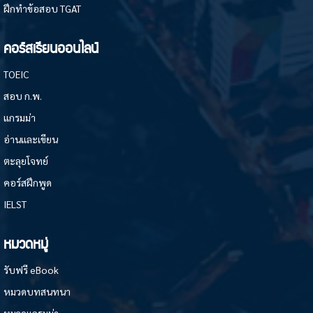
ฝึกทำข้อสอบ TGAT
คอร์สเรียนออนไลน์
TOEIC
สอบ ก.พ.
แกรมม่า
อ่านและเขียน
ตะลุยโจทย์
คอร์สฝึกพูด
IELST
หมวดหมู่
รับฟรี eBook
หมวดบทสนทนา