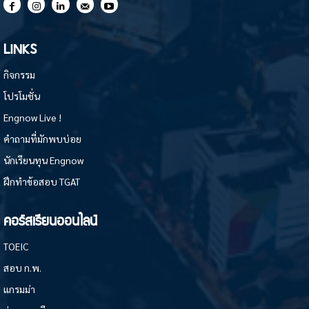
LINKS
กิจกรรม
โปรโมชั่น
Engnow Live !
คำถามที่มักพบบ่อย
นักเรียนทุน Engnow
ฝึกทำข้อสอบ TGAT
คอร์สเรียนออนไลน์
TOEIC
สอบ ก.พ.
แกรมม่า