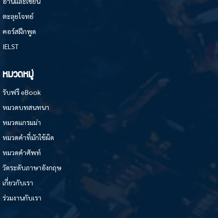
อ่านและเขียน
ตะลุยโจทย์
คอร์สฝึกพูด
IELST
หมวดหมู่
รับฟรี eBook
หมวดบทสนทนา
หมวดแกรมม่า
หมวดคำที่มักใช้ผิด
หมวดคำศัพท์
วัดระดับภาษาอังกฤษ
เกี่ยวกับเรา
ร่วมงานกับเรา