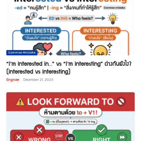
Common Mistake
“I’m interested in…” vs “I’m interesting” ต่างกันยังไง?
(interested vs interesting)
Engnow
-
December 21, 2025