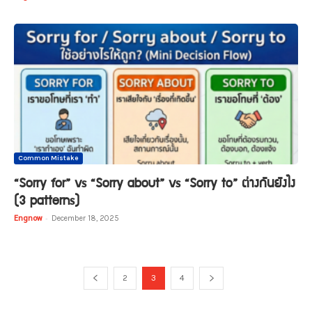
Common Mistake
“Sorry for” vs “Sorry about” vs “Sorry to” ต่างกันยังไง
(3 patterns)
Engnow
-
December 18, 2025
2
3
4