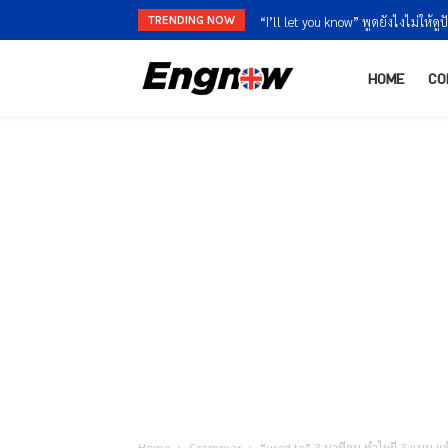
TRENDING NOW
“I’m finished” vs “I’m done” ใช้ต่า
HOME
CO
Home
Grammar
“used to” 3 นาทีจบ ทำไมมี 3 แบบ แ