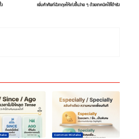
้ง
เพิ่มคำศัพท์อังกฤษให้เก่งขึ้นง่าย ๆ ด้วยเทคนิคใช้ได้จริง
take
Common Mistake