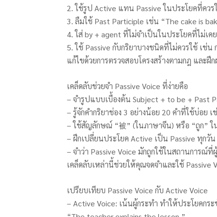
2. ใช้รูป Active แทน Passive ในประโยคที่ควรใ
3. ลืมใช้ Past Participle เช่น “The cake is b
4. ใส่ by + agent ที่ไม่จำเป็นในประโยคที่ไม่เคยร
5. ใช้ Passive กับกริยาบางชนิดที่ไม่ควรใช้ เช่
แก้ไขด้วยการตรวจสอบโครงสร้างตามกฎ และฝึก
เคล็ดลับช่วยจำ Passive Voice ที่ง่ายคือ
– จำรูปแบบเบื้องต้น Subject + to be + Past Pa
– รู้จักคำกริยาช่อง 3 อย่างน้อย 20 คำที่ใช้บ่อย
– ใช้สัญลักษณ์ “被” (ในภาษาจีน) หรือ “ถูก” 
– ฝึกเปลี่ยนประโยค Active เป็น Passive ทุกว
– จำว่า Passive Voice มักถูกใช้ในสถานการณ์ที่ผู้
เคล็ดลับเหล่านี้ช่วยให้คุณจดจำและใช้ Passive Vo
เปรียบเทียบ Passive Voice กับ Active Voice
– Active Voice: เน้นผู้กระทำ ทำให้ประโยคกระ
“The teacher explains the lesson.”