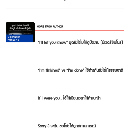
RELATED ARTICLES
MORE FROM AUTHOR
Common
Common
Conversation
Conversation
Conversation
Conversation
Mistake
Mistake
“I’ll let you know” พูดยังไงไม่ให้ดูปัดงาน (มีเวอร์ชันโปร)
“I’m finished” vs “I’m done” ใช้ต่างกันยังไงให้ธรรมชาติ
If I were you… ใช้ให้เนียนเวลาให้คำแนะนำ
Sorry 3 ระดับ ขอโทษให้ถูกสถานการณ์