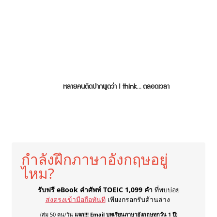
หลายคนติดปากพูดว่า I think… ตลอดเวลา
กำลังฝึกภาษาอังกฤษอยู่
ไหม?
รับฟรี eBook คำศัพท์ TOEIC 1,099 คำ
ที่พบบ่อย
ส่งตรงเข้ามือถือทันที
เพียงกรอกรับด้านล่าง
(สุ่ม 50 คน/วัน
แจก!!! Email บทเรียนภาษาอังกฤษ
ทุกวัน 1 ปี
)