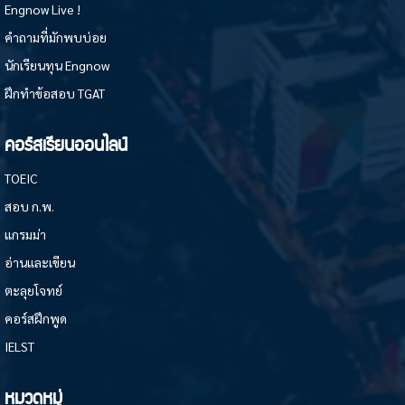
Engnow Live !
คำถามที่มักพบบ่อย
นักเรียนทุน Engnow
ฝึกทำข้อสอบ TGAT
คอร์สเรียนออนไลน์
TOEIC
สอบ ก.พ.
แกรมม่า
อ่านและเขียน
ตะลุยโจทย์
คอร์สฝึกพูด
IELST
หมวดหมู่