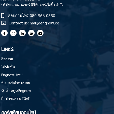
บริษัท แอดเวนเจอร์ ดิจิทัล มาร์เก็ตติ้ง จำกัด
สอบถามโทร
080-966-0850
Contact us:
mail@engnow.co
LINKS
กิจกรรม
โปรโมชั่น
Engnow Live !
คำถามที่มักพบบ่อย
นักเรียนทุน Engnow
ฝึกทำข้อสอบ TGAT
คอร์สเรียนออนไลน์