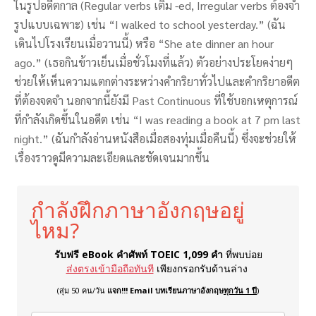
ในรูปอดีตกาล (Regular verbs เติม -ed, Irregular verbs ต้องจำ
รูปแบบเฉพาะ) เช่น “I walked to school yesterday.” (ฉัน
เดินไปโรงเรียนเมื่อวานนี้) หรือ “She ate dinner an hour
ago.” (เธอกินข้าวเย็นเมื่อชั่วโมงที่แล้ว) ตัวอย่างประโยคง่ายๆ
ช่วยให้เห็นความแตกต่างระหว่างคำกริยาทั่วไปและคำกริยาอดีต
ที่ต้องจดจำ นอกจากนี้ยังมี Past Continuous ที่ใช้บอกเหตุการณ์
ที่กำลังเกิดขึ้นในอดีต เช่น “I was reading a book at 7 pm last
night.” (ฉันกำลังอ่านหนังสือเมื่อสองทุ่มเมื่อคืนนี้) ซึ่งจะช่วยให้
เรื่องราวดูมีความละเอียดและชัดเจนมากขึ้น
กำลังฝึกภาษาอังกฤษอยู่
ไหม?
รับฟรี eBook คำศัพท์ TOEIC 1,099 คำ
ที่พบบ่อย
ส่งตรงเข้ามือถือทันที
เพียงกรอกรับด้านล่าง
(สุ่ม 50 คน/วัน
แจก!!! Email บทเรียนภาษาอังกฤษ
ทุกวัน 1 ปี
)