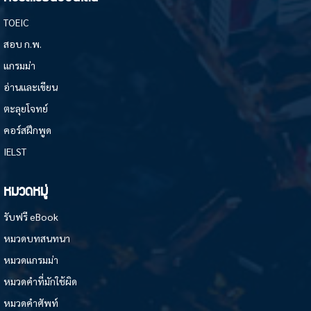
TOEIC
สอบ ก.พ.
แกรมม่า
อ่านและเขียน
ตะลุยโจทย์
คอร์สฝึกพูด
IELST
หมวดหมู่
รับฟรี eBook
หมวดบทสนทนา
หมวดแกรมม่า
หมวดคำที่มักใช้ผิด
หมวดคำศัพท์