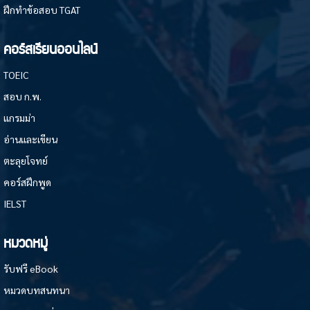
ฝึกทำข้อสอบ TGAT
คอร์สเรียนออนไลน์
TOEIC
สอบ ก.พ.
แกรมม่า
อ่านและเขียน
ตะลุยโจทย์
คอร์สฝึกพูด
IELST
หมวดหมู่
รับฟรี eBook
หมวดบทสนทนา