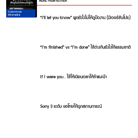
RELATED ARTICLES
MORE FROM AUTHOR
Common
Common
Conversation
Conversation
Conversation
Conversation
Mistake
Mistake
“I’ll let you know” พูดยังไงไม่ให้ดูปัดงาน (มีเวอร์ชันโปร)
“I’m finished” vs “I’m done” ใช้ต่างกันยังไงให้ธรรมชาติ
If I were you… ใช้ให้เนียนเวลาให้คำแนะนำ
Sorry 3 ระดับ ขอโทษให้ถูกสถานการณ์