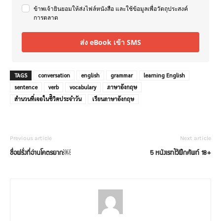
ข้าพเจ้ายินยอมให้ส่งไฟล์หนังสือ และใช้ข้อมูลเพื่อวัตถุประสงค์
การตลาด
ส่ง eBook เข้า SMS
TAGS
conversation
english
grammar
learning English
sentence
verb
vocabulary
ภาษาอังกฤษ
สำนวนที่เจอในชีิวิตประจำวัน
เรียนภาษาอังกฤษ
Previous article
Next article
ชื่อฝรั่งที่อ่านโคตรยาก￼
5 หนังเรทไว้ฝึกศัพท์ 18+