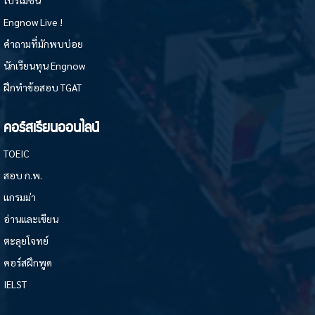
Engnow Live !
คำถามที่มักพบบ่อย
นักเรียนทุน Engnow
ฝึกทำข้อสอบ TGAT
คอร์สเรียนออนไลน์
TOEIC
สอบ ก.พ.
แกรมม่า
อ่านและเขียน
ตะลุยโจทย์
คอร์สฝึกพูด
IELST