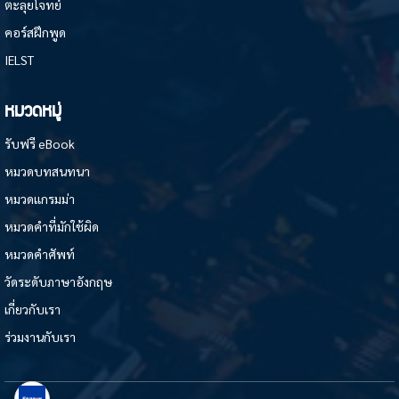
ตะลุยโจทย์
คอร์สฝึกพูด
IELST
หมวดหมู่
รับฟรี eBook
หมวดบทสนทนา
หมวดแกรมม่า
หมวดคำที่มักใช้ผิด
หมวดคำศัพท์
วัดระดับภาษาอังกฤษ
เกี่ยวกับเรา
ร่วมงานกับเรา