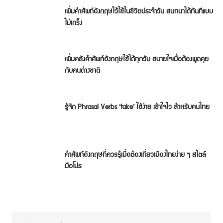
เพิ่มคำศัพท์อังกฤษไว้ใช้ในชีวิตประจำวัน สนทนาได้ทันทีแบบ
ไม่เกร็ง
เพิ่มคลังคำศัพท์อังกฤษใช้ได้ทุกวัน สบายใจเมื่อต้องพูดคุย
กับคนต่างชาติ
รู้จัก Phrasal Verbs ‘take’ ใช้ง่าย เข้าใจไว สำหรับคนไทย
คำศัพท์อังกฤษที่ควรรู้เมื่อต้องเที่ยวเมืองไทยง่าย ๆ สไตล์
มือโปร