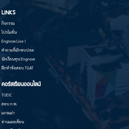
LINKS
กิจกรรม
โปรโมชั่น
Engnow Live !
คำถามที่มักพบบ่อย
นักเรียนทุน Engnow
ฝึกทำข้อสอบ TGAT
คอร์สเรียนออนไลน์
TOEIC
สอบ ก.พ.
แกรมม่า
อ่านและเขียน