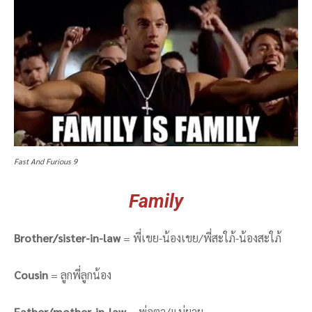
Fast And Furious 9
Family
Brother/sister-in-law
= พี่เขย-น้องเขย/พี่สะใภ้-น้องสะใภ้
Cousin
= ลูกพี่ลูกน้อง
Father/mother-in-law
= พ่อตา/แม่ยาย