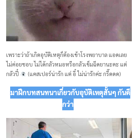
เพราะว่าถ้าเกิดอุบัติเหตุก็ต้องเข้าโรงพยาบาล แอดเลย
ไม่ค่อยชอบ ไม่ได้กลัวหมอหรือกลัวเข็มฉีดยานะคะ แต่
กลัวปี๋
(แคสเปอร์น่ารัก แต่ อี๋ ไม่น่ารักค่ะ กรี๊ดดด)
มาฝึกบทสนทนาเกี่ยวกับอุบัติเหตุสั้นๆ กันดี
กว่า