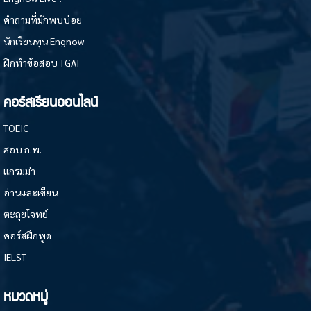
คำถามที่มักพบบ่อย
นักเรียนทุน Engnow
ฝึกทำข้อสอบ TGAT
คอร์สเรียนออนไลน์
TOEIC
สอบ ก.พ.
แกรมม่า
อ่านและเขียน
ตะลุยโจทย์
คอร์สฝึกพูด
IELST
หมวดหมู่