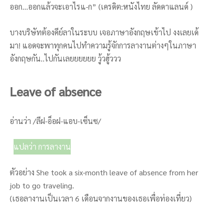
ออก…ออกแล้วจะเอาไรแ-ก” (เครดิต:หนังไทย ลัดดาแลนด์ )
บางบริษัทต้องคีย์ลาในระบบ เจอภาษาอังกฤษเข้าไป งงเลยเด้
มา! แอดจะพาทุกคนไปทำความรู้จักการลางานต่างๆในภาษา
อังกฤษกัน..ไปกันเลยยยยยย วู้วฮู้ววว
Leave of absence
อ่านว่า /ลีฝ-อ็อฝ-แอบ-เซ็นซ/
แปลว่า การลางาน
ตัวอย่าง She took a six-month leave of absence from her
job to go traveling.
(เธอลางานเป็นเวลา 6 เดือนจากงานของเธอเพื่อท่องเที่ยว)