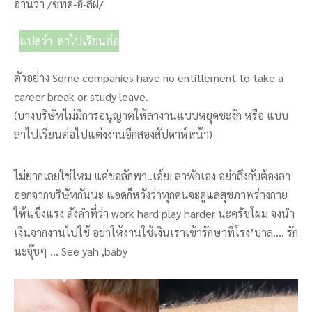
อ่านว่า /ซทัด-อิ-ลีฝ/
แปลว่า ลาไปเรียนต่อ
ตัวอย่าง Some companies have no entitlement to take a
career break or study leave.
(บางบริษัทไม่มีการอนุญาตให้ลางานแบบหยุดชะงัก หรือ แบบ
ลาไปเรียนต่อไปแต่งงานอีกสองสัปดาห์หน้า)
ไม่ยากเลยใช่ไหม แค่ขอลักพา..เอ้ย! ลาพักเอง อย่าถึงกับต้องลา
ออกจากบริษัทกันนะ แอดก็หวังว่าทุกคนจะดูแลสุขภาพร่างกาย
ให้แข็งแรง ดังคำที่ว่า work hard play harder นะครัชโผม จงนำ
เงินจากงานไปใช้ อย่าให้งานใช้เงินเราเข้ารักษาที่โรง’บาล…. รัก
นะจุ๊บๆ … See yah ,baby