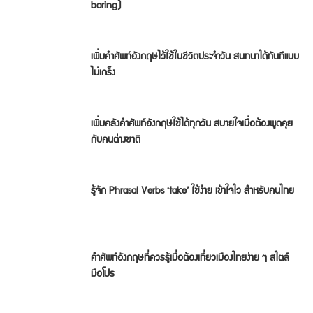
boring)
เพิ่มคำศัพท์อังกฤษไว้ใช้ในชีวิตประจำวัน สนทนาได้ทันทีแบบ
ไม่เกร็ง
เพิ่มคลังคำศัพท์อังกฤษใช้ได้ทุกวัน สบายใจเมื่อต้องพูดคุย
กับคนต่างชาติ
รู้จัก Phrasal Verbs ‘take’ ใช้ง่าย เข้าใจไว สำหรับคนไทย
คำศัพท์อังกฤษที่ควรรู้เมื่อต้องเที่ยวเมืองไทยง่าย ๆ สไตล์
มือโปร