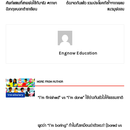
ศัพท์แสลงที่สายฝอใช้กันจริง #ภาษา
ต้องจดกันแล้ว รวมประโยคทัชใจจากเพลง
อังกฤษนอกตำราเรียน
แนวมูฟออน
Engnow Education
RELATED ARTICLES
MORE FROM AUTHOR
Conversation
Vocabulary
Vocabulary
Vocabulary
Vocabulary
Vocabulary
“I’m finished” vs “I’m done” ใช้ต่างกันยังไงให้ธรรมชาติ
พูดว่า “I’m boring” ทำไมถึงเหมือนด่าตัวเอง? (bored vs