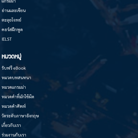
แกรมม่า
อ่านและเขียน
ตะลุยโจทย์
คอร์สฝึกพูด
IELST
หมวดหมู่
รับฟรี eBook
หมวดบทสนทนา
หมวดแกรมม่า
หมวดคำที่มักใช้ผิด
หมวดคำศัพท์
วัดระดับภาษาอังกฤษ
เกี่ยวกับเรา
ร่วมงานกับเรา