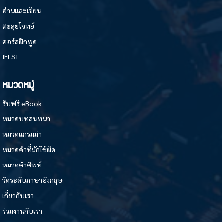
อ่านและเขียน
ตะลุยโจทย์
คอร์สฝึกพูด
IELST
หมวดหมู่
รับฟรี eBook
หมวดบทสนทนา
หมวดแกรมม่า
หมวดคำที่มักใช้ผิด
หมวดคำศัพท์
วัดระดับภาษาอังกฤษ
เกี่ยวกับเรา
ร่วมงานกับเรา