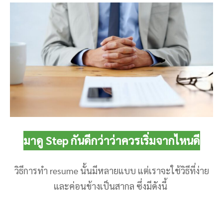
มาดู Step กันดีกว่าว่าควรเริ่มจากไหนดี
วิธีการทํา resume นั้นมีหลายแบบ แต่เราจะใช้วิธีที่ง่าย
และค่อนข้างเป็นสากล ซึ่งมีดังนี้