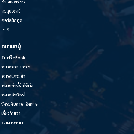
อ่านและเขียน
ตะลุยโจทย์
คอร์สฝึกพูด
IELST
หมวดหมู่
รับฟรี eBook
หมวดบทสนทนา
หมวดแกรมม่า
หมวดคำที่มักใช้ผิด
หมวดคำศัพท์
วัดระดับภาษาอังกฤษ
เกี่ยวกับเรา
ร่วมงานกับเรา