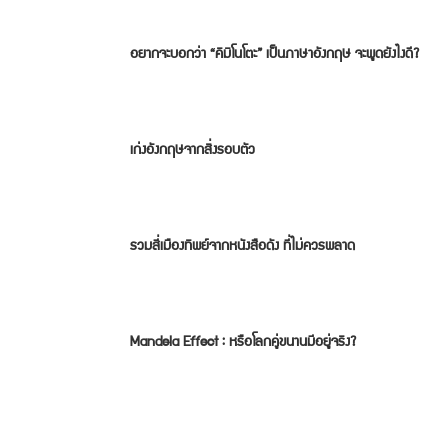
อยากจะบอกว่า “คิมิโนโตะ” เป็นภาษาอังกฤษ จะพูดยังไงดี?
เก่งอังกฤษจากสิ่งรอบตัว
รวมสี่เมืองทิพย์จากหนังสือดัง ที่ไม่ควรพลาด
Mandela Effect : หรือโลกคู่ขนานมีอยู่จริง?