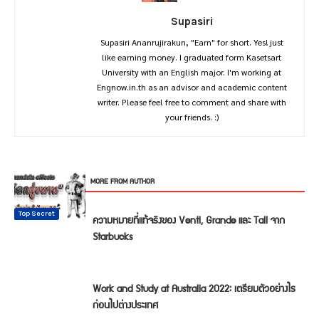
Supasiri
Supasiri Ananrujirakun, "Earn" for short. Yes! just
like earning money. I graduated form Kasetsart
University with an English major. I'm working at
Engnow.in.th as an advisor and academic content
writer. Please feel free to comment and share with
your friends. :)
RELATED ARTICLES
MORE FROM AUTHOR
Top Secret
Cheer up
Top Secret
Top Secret
Top Secret
Top Secret
ความหมายที่แท้จริงของ Venti, Grande และ Tall จาก
Starbucks
Work and Study at Australia 2022: เตรียมตัวอย่างไร
ก่อนไปต่างประเทศ