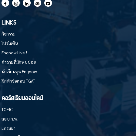
LINKS
กิจกรรม
โปรโมชั่น
Engnow Live !
คำถามที่มักพบบ่อย
นักเรียนทุน Engnow
ฝึกทำข้อสอบ TGAT
คอร์สเรียนออนไลน์
TOEIC
สอบ ก.พ.
แกรมม่า