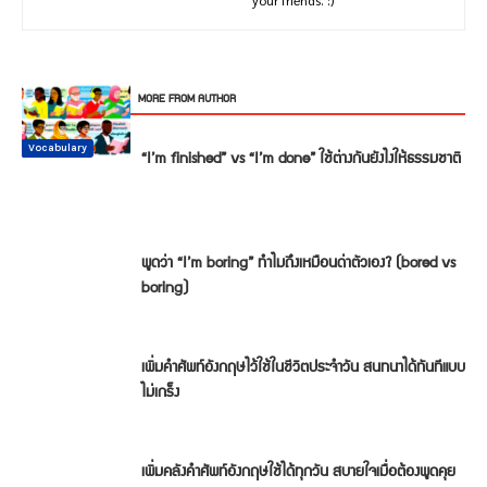
your friends. :)
RELATED ARTICLES
MORE FROM AUTHOR
Conversation
Vocabulary
Vocabulary
Vocabulary
Vocabulary
Vocabulary
“I’m finished” vs “I’m done” ใช้ต่างกันยังไงให้ธรรมชาติ
พูดว่า “I’m boring” ทำไมถึงเหมือนด่าตัวเอง? (bored vs
boring)
เพิ่มคำศัพท์อังกฤษไว้ใช้ในชีวิตประจำวัน สนทนาได้ทันทีแบบ
ไม่เกร็ง
เพิ่มคลังคำศัพท์อังกฤษใช้ได้ทุกวัน สบายใจเมื่อต้องพูดคุย