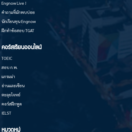
Engnow Live !
คำถามที่มักพบบ่อย
นักเรียนทุน Engnow
ฝึกทำข้อสอบ TGAT
คอร์สเรียนออนไลน์
TOEIC
สอบ ก.พ.
แกรมม่า
อ่านและเขียน
ตะลุยโจทย์
คอร์สฝึกพูด
IELST
หมวดหมู่