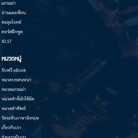
แกรมม่า
อ่านและเขียน
ตะลุยโจทย์
คอร์สฝึกพูด
IELST
หมวดหมู่
รับฟรี eBook
หมวดบทสนทนา
หมวดแกรมม่า
หมวดคำที่มักใช้ผิด
หมวดคำศัพท์
วัดระดับภาษาอังกฤษ
เกี่ยวกับเรา
ร่วมงานกับเรา