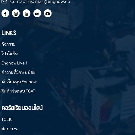
Contact us:
mail@engnow.co
LINKS
กิจกรรม
โปรโมชั่น
Engnow Live !
คำถามที่มักพบบ่อย
นักเรียนทุน Engnow
ฝึกทำข้อสอบ TGAT
คอร์สเรียนออนไลน์
TOEIC
สอบ ก.พ.