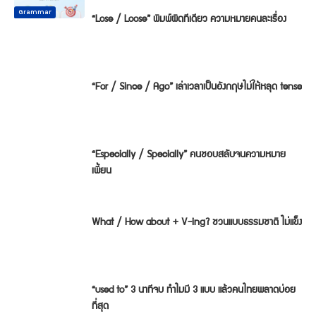
Common
Common
Common
Mistake
Mistake
Mistake
Conversation
Grammar
Grammar
“Lose / Loose” พิมพ์ผิดทีเดียว ความหมายคนละเรื่อง
“For / Since / Ago” เล่าเวลาเป็นอังกฤษไม่ให้หลุด tense
“Especially / Specially” คนชอบสลับจนความหมาย
เพี้ยน
What / How about + V-ing? ชวนแบบธรรมชาติ ไม่แข็ง
“used to” 3 นาทีจบ ทำไมมี 3 แบบ แล้วคนไทยพลาดบ่อย
ที่สุด