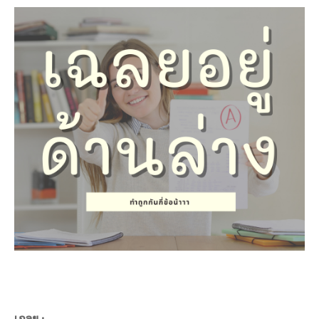
เฉลย :