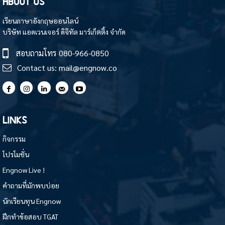
ABOUT US
เรียนภาษาอังกฤษออนไลน์
บริษัท แอดเวนเจอร์ ดิจิทัล มาร์เก็ตติ้ง จำกัด
สอบถามโทร
080-966-0850
Contact us:
mail@engnow.co
LINKS
กิจกรรม
โปรโมชั่น
Engnow Live !
คำถามที่มักพบบ่อย
นักเรียนทุน Engnow
ฝึกทำข้อสอบ TGAT