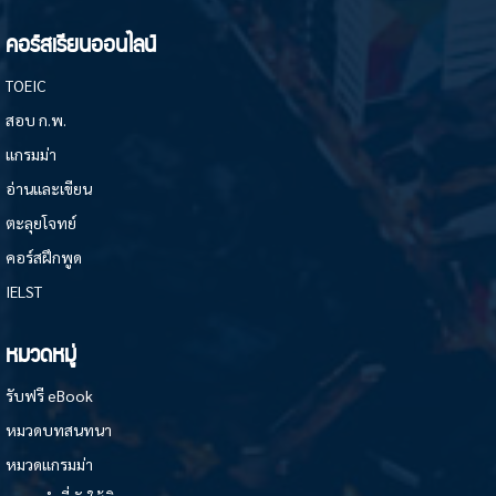
คอร์สเรียนออนไลน์
TOEIC
สอบ ก.พ.
แกรมม่า
อ่านและเขียน
ตะลุยโจทย์
คอร์สฝึกพูด
IELST
หมวดหมู่
รับฟรี eBook
หมวดบทสนทนา
หมวดแกรมม่า