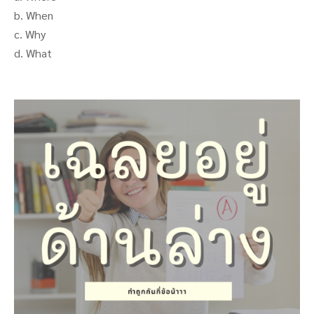
b. When
c. Why
d. What