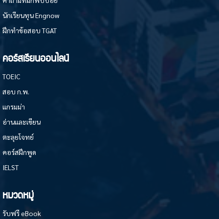
นักเรียนทุน Engnow
ฝึกทำข้อสอบ TGAT
คอร์สเรียนออนไลน์
TOEIC
สอบ ก.พ.
แกรมม่า
อ่านและเขียน
ตะลุยโจทย์
คอร์สฝึกพูด
IELST
หมวดหมู่
รับฟรี eBook