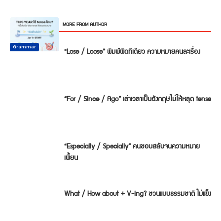
RELATED ARTICLES
MORE FROM AUTHOR
Common
Common
Common
Mistake
Mistake
Mistake
Conversation
Grammar
Grammar
“Lose / Loose” พิมพ์ผิดทีเดียว ความหมายคนละเรื่อง
“For / Since / Ago” เล่าเวลาเป็นอังกฤษไม่ให้หลุด tense
“Especially / Specially” คนชอบสลับจนความหมาย
เพี้ยน
What / How about + V-ing? ชวนแบบธรรมชาติ ไม่แข็ง