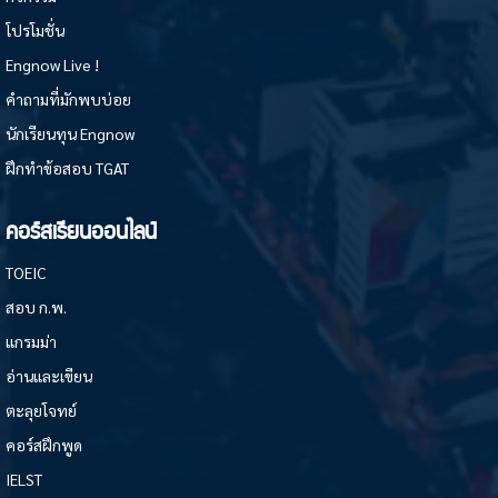
โปรโมชั่น
Engnow Live !
คำถามที่มักพบบ่อย
นักเรียนทุน Engnow
ฝึกทำข้อสอบ TGAT
คอร์สเรียนออนไลน์
TOEIC
สอบ ก.พ.
แกรมม่า
อ่านและเขียน
ตะลุยโจทย์
คอร์สฝึกพูด
IELST