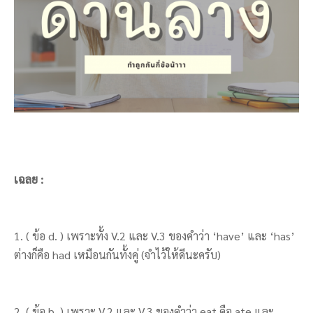
เฉลย :
1. ( ข้อ d. ) เพราะทั้ง V.2 และ V.3 ของคำว่า ‘have’ และ ‘has’
ต่างก็คือ had เหมือนกันทั้งคู่ (จำไว้ให้ดีนะครับ)
2. ( ข้อ b. ) เพราะ V.2 และ V.3 ของคำว่า eat คือ ate และ