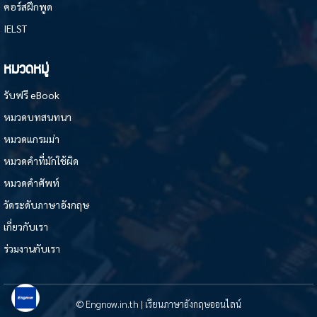
คอร์สฝึกพูด
IELST
หมวดหมู่
รับฟรี eBook
หมวดบทสนทนา
หมวดแกรมม่า
หมวดคำที่มักใช้ผิด
หมวดคำศัพท์
วัดระดับภาษาอังกฤษ
เกี่ยวกับเรา
ร่วมงานกับเรา
© Engnow.in.th | เรียนภาษาอังกฤษออนไลน์