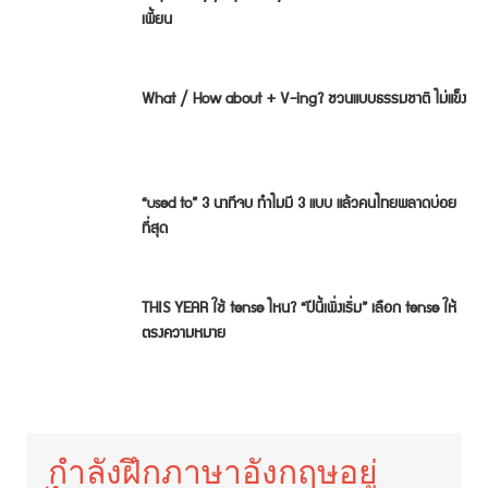
เพี้ยน
What / How about + V-ing? ชวนแบบธรรมชาติ ไม่แข็ง
“used to” 3 นาทีจบ ทำไมมี 3 แบบ แล้วคนไทยพลาดบ่อย
ที่สุด
THIS YEAR ใช้ tense ไหน? “ปีนี้เพิ่งเริ่ม” เลือก tense ให้
ตรงความหมาย
กำลังฝึกภาษาอังกฤษอยู่