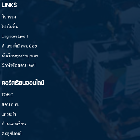
LINKS
กิจกรรม
โปรโมชั่น
Engnow Live !
คำถามที่มักพบบ่อย
นักเรียนทุน Engnow
ฝึกทำข้อสอบ TGAT
คอร์สเรียนออนไลน์
TOEIC
สอบ ก.พ.
แกรมม่า
อ่านและเขียน
ตะลุยโจทย์