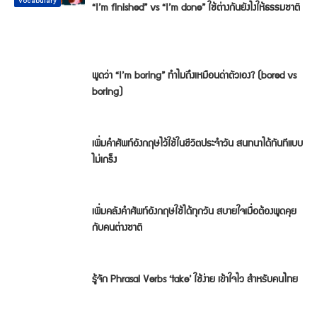
Conversation
Vocabulary
Vocabulary
Vocabulary
Vocabulary
Vocabulary
“I’m finished” vs “I’m done” ใช้ต่างกันยังไงให้ธรรมชาติ
พูดว่า “I’m boring” ทำไมถึงเหมือนด่าตัวเอง? (bored vs
boring)
เพิ่มคำศัพท์อังกฤษไว้ใช้ในชีวิตประจำวัน สนทนาได้ทันทีแบบ
ไม่เกร็ง
เพิ่มคลังคำศัพท์อังกฤษใช้ได้ทุกวัน สบายใจเมื่อต้องพูดคุย
กับคนต่างชาติ
รู้จัก Phrasal Verbs ‘take’ ใช้ง่าย เข้าใจไว สำหรับคนไทย