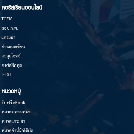
คอร์สเรียนออนไลน์
TOEIC
สอบ ก.พ.
แกรมม่า
อ่านและเขียน
ตะลุยโจทย์
คอร์สฝึกพูด
IELST
หมวดหมู่
รับฟรี eBook
หมวดบทสนทนา
หมวดแกรมม่า
หมวดคำที่มักใช้ผิด