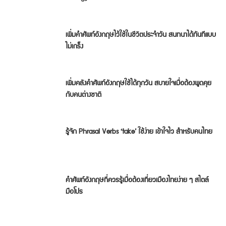
เพิ่มคำศัพท์อังกฤษไว้ใช้ในชีวิตประจำวัน สนทนาได้ทันทีแบบ
ไม่เกร็ง
เพิ่มคลังคำศัพท์อังกฤษใช้ได้ทุกวัน สบายใจเมื่อต้องพูดคุย
กับคนต่างชาติ
รู้จัก Phrasal Verbs ‘take’ ใช้ง่าย เข้าใจไว สำหรับคนไทย
คำศัพท์อังกฤษที่ควรรู้เมื่อต้องเที่ยวเมืองไทยง่าย ๆ สไตล์
มือโปร