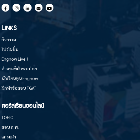
LINKS
กิจกรรม
โปรโมชั่น
Engnow Live !
คำถามที่มักพบบ่อย
นักเรียนทุน Engnow
ฝึกทำข้อสอบ TGAT
คอร์สเรียนออนไลน์
TOEIC
สอบ ก.พ.
แกรมม่า