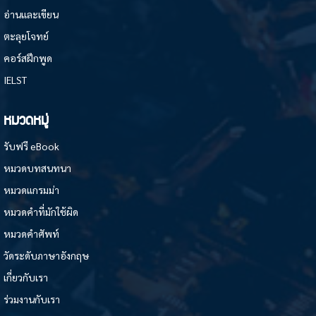
อ่านและเขียน
ตะลุยโจทย์
คอร์สฝึกพูด
IELST
หมวดหมู่
รับฟรี eBook
หมวดบทสนทนา
หมวดแกรมม่า
หมวดคำที่มักใช้ผิด
หมวดคำศัพท์
วัดระดับภาษาอังกฤษ
เกี่ยวกับเรา
ร่วมงานกับเรา