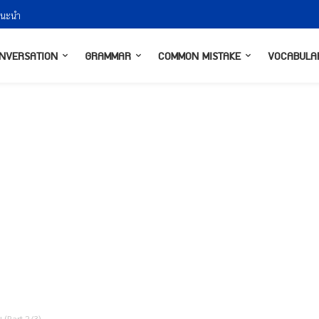
ำแนะนำ
NVERSATION
GRAMMAR
COMMON MISTAKE
VOCABULA
 (Part 2/3)