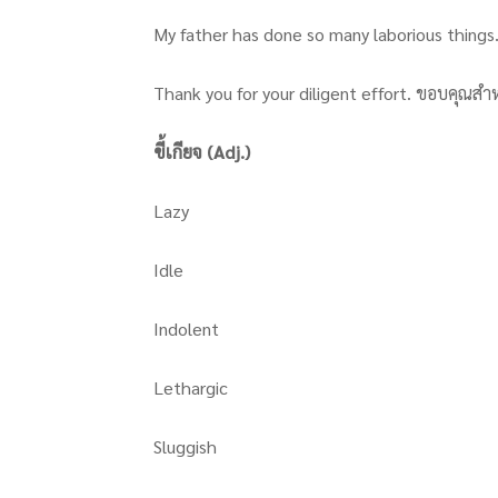
My father has done so many laborious thing
Thank you for your diligent effort. ขอบคุณ
ขี้เกียจ (Adj.)
Lazy
Idle
Indolent
Lethargic
Sluggish