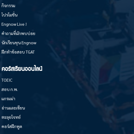
กิจกรรม
โปรโมชั่น
Engnow Live !
คำถามที่มักพบบ่อย
นักเรียนทุน Engnow
ฝึกทำข้อสอบ TGAT
คอร์สเรียนออนไลน์
TOEIC
สอบ ก.พ.
แกรมม่า
อ่านและเขียน
ตะลุยโจทย์
คอร์สฝึกพูด