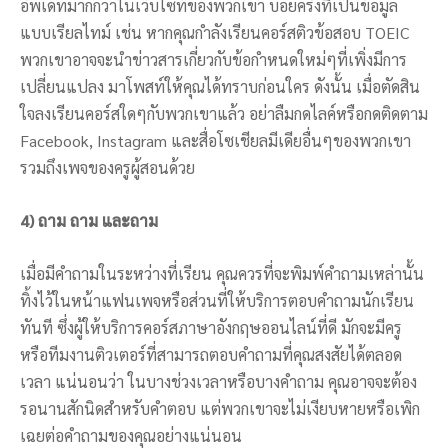
อัพเดทมากกว่าในเว็บไซท์ของพวกเขา บ่อยครั้งที่เป็นข้อมูล
แบบเรียลไทม์ เช่น หากคุณกำลังเรียนคอร์สติวข้อสอบ TOEIC
พวกเขาอาจจะนำข่าวสารเกี่ยวกับข้อกำหนดใหม่ๆที่เพิ่งมีการ
เปลี่ยนแปลง มาโพสท์ให้คุณได้ทราบก่อนใคร ดังนั้น เมื่อตัดสิน
ใจลงเรียนคอร์สใดๆกับพวกเขาแล้ว อย่าลืมกดไลค์หรือกดติดตาม
Facebook, Instagram และสื่อโซเชียลมีเดียอื่นๆของพวกเขา
รวมถึงเพจของครูผู้สอนด้วย
4) ถาม ถาม และถาม
เมื่อมีคำถามในระหว่างที่เรียน คุณควรที่จะพิมพ์คำถามเหล่านั้น
ทิ้งไว้ในหน้าแฟนเพจหรือส่วนที่ให้บริการตอบคำถามนักเรียน
ทันที ซึ่งผู้ให้บริการคอร์สภาษาอังกฤษออนไลน์ที่ดี มักจะมีครู
หรือทีมงานติวเตอร์ที่สามารถตอบคำถามที่คุณสงสัยได้ตลอด
เวลา แน่นอนว่า ในบางช่วงเวลาหรือบางคำถาม คุณอาจจะต้อง
รอนานสักนิดสำหรับคำตอบ แต่พวกเขาจะไม่เงียบหายหรือเพิก
เฉยต่อคำถามของคุณอย่างแน่นอน