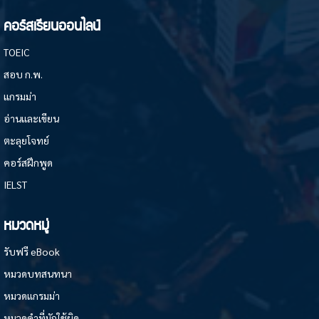
คอร์สเรียนออนไลน์
TOEIC
สอบ ก.พ.
แกรมม่า
อ่านและเขียน
ตะลุยโจทย์
คอร์สฝึกพูด
IELST
หมวดหมู่
รับฟรี eBook
หมวดบทสนทนา
หมวดแกรมม่า
หมวดคำที่มักใช้ผิด