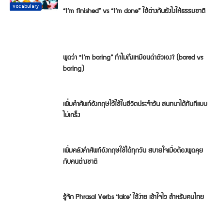
Conversation
Vocabulary
Vocabulary
Vocabulary
Vocabulary
Vocabulary
“I’m finished” vs “I’m done” ใช้ต่างกันยังไงให้ธรรมชาติ
พูดว่า “I’m boring” ทำไมถึงเหมือนด่าตัวเอง? (bored vs
boring)
เพิ่มคำศัพท์อังกฤษไว้ใช้ในชีวิตประจำวัน สนทนาได้ทันทีแบบ
ไม่เกร็ง
เพิ่มคลังคำศัพท์อังกฤษใช้ได้ทุกวัน สบายใจเมื่อต้องพูดคุย
กับคนต่างชาติ
รู้จัก Phrasal Verbs ‘take’ ใช้ง่าย เข้าใจไว สำหรับคนไทย