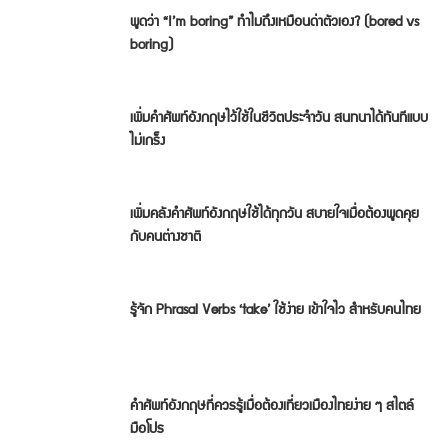
พูดว่า “I’m boring” ทำไมถึงเหมือนด่าตัวเอง? (bored vs
boring)
เพิ่มคำศัพท์อังกฤษไว้ใช้ในชีวิตประจำวัน สนทนาได้ทันทีแบบ
ไม่เกร็ง
เพิ่มคลังคำศัพท์อังกฤษใช้ได้ทุกวัน สบายใจเมื่อต้องพูดคุย
กับคนต่างชาติ
รู้จัก Phrasal Verbs ‘take’ ใช้ง่าย เข้าใจไว สำหรับคนไทย
คำศัพท์อังกฤษที่ควรรู้เมื่อต้องเที่ยวเมืองไทยง่าย ๆ สไตล์
มือโปร