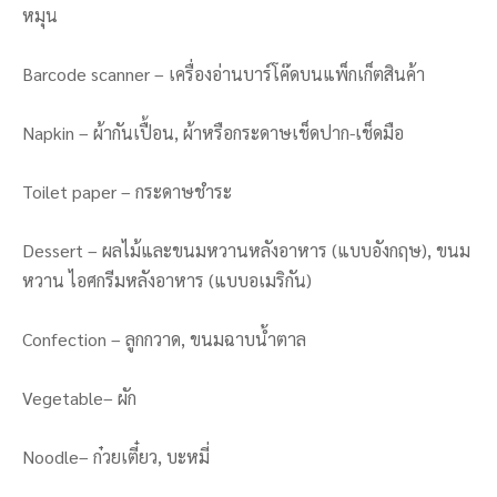
หมุน
Barcode scanner – เครื่องอ่านบาร์โค๊ดบนแพ็กเก็ตสินค้า
Napkin – ผ้ากันเปื้อน, ผ้าหรือกระดาษเช็ดปาก-เช็ดมือ
Toilet paper – กระดาษชำระ
Dessert – ผลไม้และขนมหวานหลังอาหาร (แบบอังกฤษ), ขนม
หวาน ไอศกรีมหลังอาหาร (แบบอเมริกัน)
Confection – ลูกกวาด, ขนมฉาบน้ำตาล
Vegetable– ผัก
Noodle– ก๋วยเตี๋ยว, บะหมี่