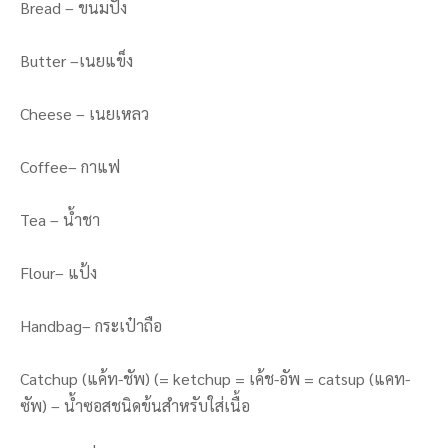
Bread – ขนมปัง
Butter –เนยแข็ง
Cheese – เนยเหลว
Coffee– กาแฟ
Tea – น้ำชา
Flour– แป้ง
Handbag– กระเป๋าถือ
Catchup (แค้ท-ชัพ) (= ketchup = เค้ช-อัพ = catsup (แคท-
ซัพ) – น้ำซอสชนิดข้นสำหรับใส่เนื้อ