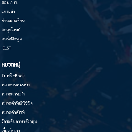
สอบ ก.พ.
แกรมม่า
อ่านและเขียน
ตะลุยโจทย์
คอร์สฝึกพูด
IELST
หมวดหมู่
รับฟรี eBook
หมวดบทสนทนา
หมวดแกรมม่า
หมวดคำที่มักใช้ผิด
หมวดคำศัพท์
วัดระดับภาษาอังกฤษ
เกี่ยวกับเรา