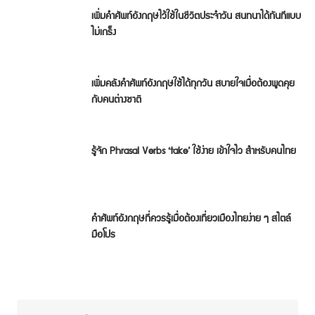
เพิ่มคำศัพท์อังกฤษไว้ใช้ในชีวิตประจำวัน สนทนาได้ทันทีแบบ
ไม่เกร็ง
เพิ่มคลังคำศัพท์อังกฤษใช้ได้ทุกวัน สบายใจเมื่อต้องพูดคุย
กับคนต่างชาติ
รู้จัก Phrasal Verbs ‘take’ ใช้ง่าย เข้าใจไว สำหรับคนไทย
คำศัพท์อังกฤษที่ควรรู้เมื่อต้องเที่ยวเมืองไทยง่าย ๆ สไตล์
มือโปร