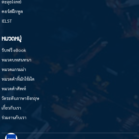
ตะลุยโจทย์
คอร์สฝึกพูด
IELST
หมวดหมู่
รับฟรี eBook
หมวดบทสนทนา
หมวดแกรมม่า
หมวดคำที่มักใช้ผิด
หมวดคำศัพท์
วัดระดับภาษาอังกฤษ
เกี่ยวกับเรา
ร่วมงานกับเรา