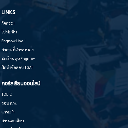
LINKS
กิจกรรม
โปรโมชั่น
Engnow Live !
คำถามที่มักพบบ่อย
นักเรียนทุน Engnow
ฝึกทำข้อสอบ TGAT
คอร์สเรียนออนไลน์
TOEIC
สอบ ก.พ.
แกรมม่า
อ่านและเขียน