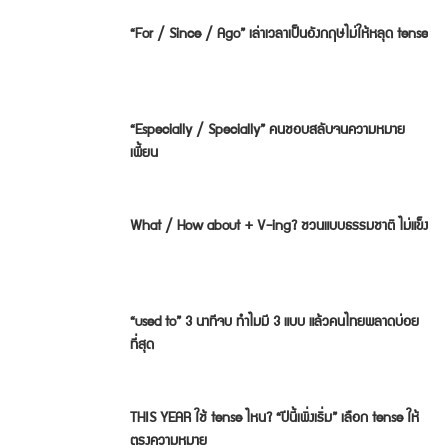
“For / Since / Ago” เล่าเวลาเป็นอังกฤษไม่ให้หลุด tense
“Especially / Specially” คนชอบสลับจนความหมาย
เพี้ยน
What / How about + V-ing? ชวนแบบธรรมชาติ ไม่แข็ง
“used to” 3 นาทีจบ ทำไมมี 3 แบบ แล้วคนไทยพลาดบ่อย
ที่สุด
THIS YEAR ใช้ tense ไหน? “ปีนี้เพิ่งเริ่ม” เลือก tense ให้
ตรงความหมาย