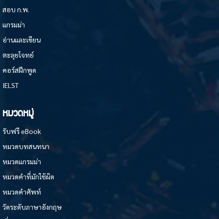
สอบ ก.พ.
แกรมม่า
อ่านและเขียน
ตะลุยโจทย์
คอร์สฝึกพูด
IELST
หมวดหมู่
รับฟรี eBook
หมวดบทสนทนา
หมวดแกรมม่า
หมวดคำที่มักใช้ผิด
หมวดคำศัพท์
วัดระดับภาษาอังกฤษ