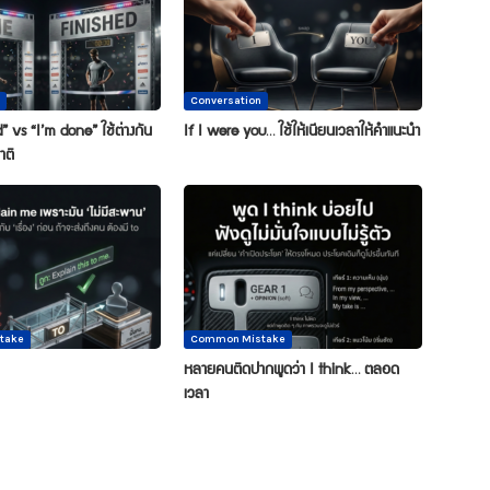
Conversation
” vs “I’m done” ใช้ต่างกัน
If I were you… ใช้ให้เนียนเวลาให้คำแนะนำ
าติ
take
Common Mistake
หลายคนติดปากพูดว่า I think… ตลอด
เวลา