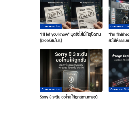
Conversation
Conversation
“I’ll let you know” พูดยังไงไม่ให้ดูปัดงาน
“I’m finished
(มีเวอร์ชันโปร)
ยังไงให้ธรรมช
Conversation
Common Mis
Sorry 3 ระดับ ขอโทษให้ถูกสถานการณ์