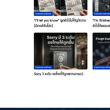
Conversation
Conversation
“I’ll let you know” พูดยังไงไม่ให้ดูปัดงาน
“I’m finished
(มีเวอร์ชันโปร)
ยังไงให้ธรรมช
Conversation
Common Mis
Sorry 3 ระดับ ขอโทษให้ถูกสถานการณ์