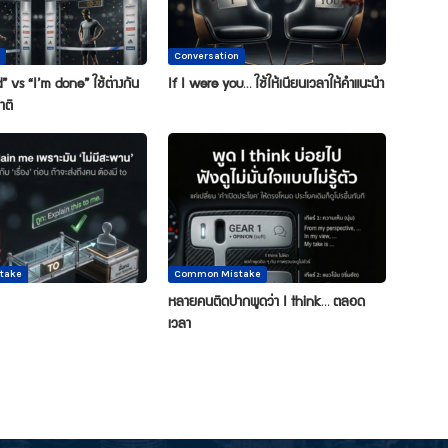
Conversation
” vs “I’m done” ใช้ต่างกัน
If I were you… ใช้ให้เนียนเวลาให้คำแนะนำ
าติ
take
Common Mistake
หลายคนติดปากพูดว่า I think… ตลอด
เวลา