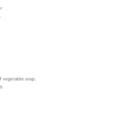
r
.
of vegetable soup.
ย.