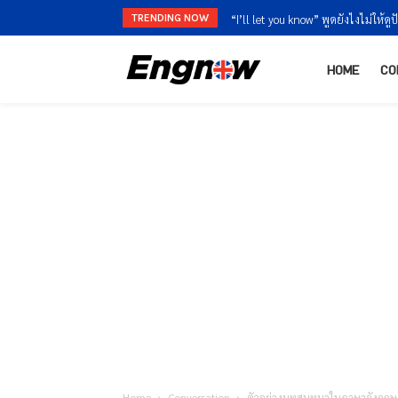
TRENDING NOW
“I’ll let you know” พูดยังไงไม่ให้ดูปัดงา
“I’m finished” vs “I’m done” ใช้ต่า
HOME
CO
Home
Conversation
ตัวอย่างบทสนทนาในภาษาอังกฤษ เ