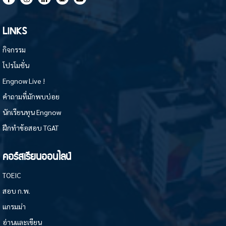
LINKS
กิจกรรม
โปรโมชั่น
Engnow Live !
คำถามที่มักพบบ่อย
นักเรียนทุน Engnow
ฝึกทำข้อสอบ TGAT
คอร์สเรียนออนไลน์
TOEIC
สอบ ก.พ.
แกรมม่า
อ่านและเขียน