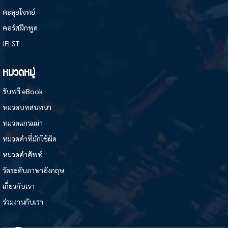
ตะลุยโจทย์
คอร์สฝึกพูด
IELST
หมวดหมู่
รับฟรี eBook
หมวดบทสนทนา
หมวดแกรมม่า
หมวดคำที่มักใช้ผิด
หมวดคำศัพท์
วัดระดับภาษาอังกฤษ
เกี่ยวกับเรา
ร่วมงานกับเรา