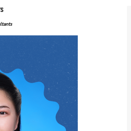
s
ltants