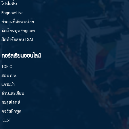
โปรโมชั่น
Engnow Live !
คำถามที่มักพบบ่อย
นักเรียนทุน Engnow
ฝึกทำข้อสอบ TGAT
คอร์สเรียนออนไลน์
TOEIC
สอบ ก.พ.
แกรมม่า
อ่านและเขียน
ตะลุยโจทย์
คอร์สฝึกพูด
IELST