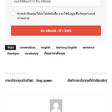
ข้าพเจ้ายินยอมให้ส่งไฟล์หนังสือ และใช้ข้อมูลเพื่อวัตถุประสงค์
การตลาด
ส่ง eBook เข้า SMS
TAGS
conversation
english
learning English
sentence
thankyou
vocabulary
เรียนภาษาอังกฤษ
Previous article
Next article
ภาษาอังกฤษฉบับตัวแม่ Drag queen
ศัพท์ภาษาอังกฤษที่มักเขียนผิด!