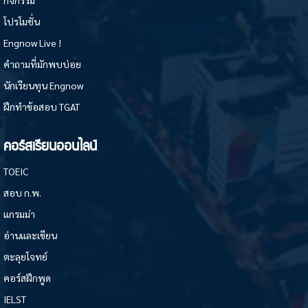
กิจกรรม
โปรโมชั่น
Engnow Live !
คำถามที่มักพบบ่อย
นักเรียนทุน Engnow
ฝึกทำข้อสอบ TGAT
คอร์สเรียนออนไลน์
TOEIC
สอบ ก.พ.
แกรมม่า
อ่านและเขียน
ตะลุยโจทย์
คอร์สฝึกพูด
IELST