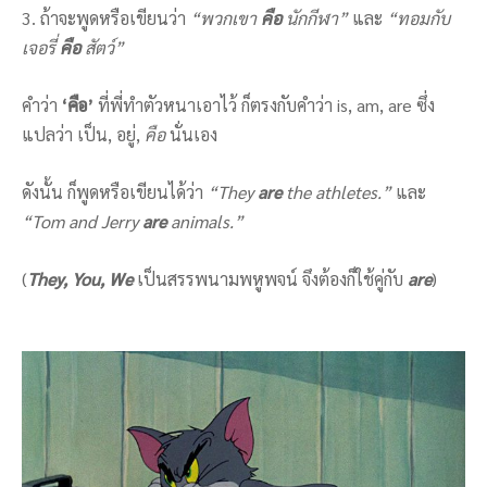
3. ถ้าจะพูดหรือเขียนว่า
“พวกเขา
คือ
นักกีฬา”
และ
“ทอมกับ
เจอรี่
คือ
สัตว์”
คำว่า
‘
คือ
’
ที่พี่ทำตัวหนาเอาไว้ ก็ตรงกับคำว่า is, am, are ซึ่ง
แปลว่า เป็น, อยู่,
คือ
นั่นเอง
ดังนั้น ก็พูดหรือเขียนได้ว่า
“
They
are
the athletes
.”
และ
“
Tom and Jerry
are
animals.
”
(
They, You, We
เป็นสรรพนามพหูพจน์ จึงต้องก็ใช้คู่กับ
are
)