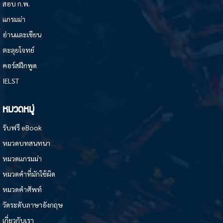
สอบ ก.พ.
แกรมม่า
อ่านและเขียน
ตะลุยโจทย์
คอร์สฝึกพูด
IELST
หมวดหมู่
รับฟรี eBook
หมวดบทสนทนา
หมวดแกรมม่า
หมวดคำที่มักใช้ผิด
หมวดคำศัพท์
วัดระดับภาษาอังกฤษ
เกี่ยวกับเรา