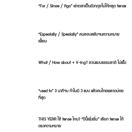
“For / Since / Ago” เล่าเวลาเป็นอังกฤษไม่ให้หลุด tense
“Especially / Specially” คนชอบสลับจนความหมาย
เพี้ยน
What / How about + V-ing? ชวนแบบธรรมชาติ ไม่แข็ง
“used to” 3 นาทีจบ ทำไมมี 3 แบบ แล้วคนไทยพลาดบ่อย
ที่สุด
THIS YEAR ใช้ tense ไหน? “ปีนี้เพิ่งเริ่ม” เลือก tense ให้
ตรงความหมาย