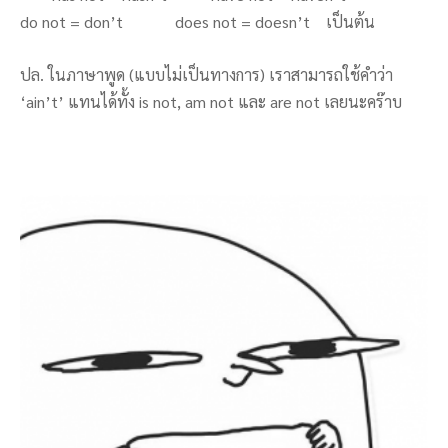
do not = don’t does not = doesn’t เป็นต้น
ปล. ในภาษาพูด (แบบไม่เป็นทางการ) เราสามารถใช้คำว่า
‘ain’t’ แทนได้ทั้ง is not, am not และ are not เลยนะคร๊าบ