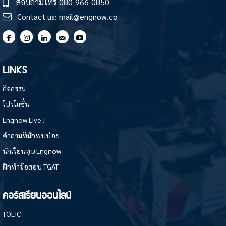
สอบถามโทร
080-966-0850
Contact us:
mail@engnow.co
LINKS
กิจกรรม
โปรโมชั่น
Engnow Live !
คำถามที่มักพบบ่อย
นักเรียนทุน Engnow
ฝึกทำข้อสอบ TGAT
คอร์สเรียนออนไลน์
TOEIC