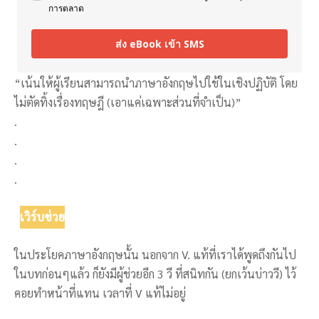
การตลาด
ส่ง eBook เข้า SMS
“เน้นให้ผู้เรียนสามารถนำภาษาอังกฤษไปใช้ในเชิงปฏิบัติ โดย
ไม่ตัดทิ้งเรื่องทฤษฎี (เอาแค่เฉพาะส่วนที่จำเป็น)”
.
.
.
.
เวิร์บช่วย
ในประโยคภาษาอังกฤษนั้น นอกจาก V. แท้ที่เราได้พูดถึงกันไป
ในบทก่อนๆแล้ว ก็ยังมีผู้ช่วยอีก 3 วี ที่สนิทกัน (ยกเว้นบ่าววี) ไว้
คอยทำหน้าที่แทน เวลาที่ V แท้ไม่อยู่