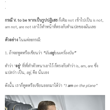
.
.
กรณี V. to be หากเป็นรูปปฏิเสธ
ก็เติม not เข้าไปเป็น is not,
am not, are not เอาไว้ทำหน้าที่ตรงกับคำแปลของมันเลย
ตัวอย่าง
ในแต่ละกรณี:
1. ถ้าจะพูดหรือเขียนว่า
“
ฉัน
อยู่
บนเครื่องบิน
”
คำว่า ‘
อยู่
’
ที่พี่ทำตัวหนาเอาไว้ ก็ตรงกับคำว่า is, am, are ซึ่ง
แปลว่า เป็น,
อยู่
, คือ นั่นเอง
ดังนั้น เราก็พูดหรือเขียนออกมาได้ว่า
“I
am
on the plane”