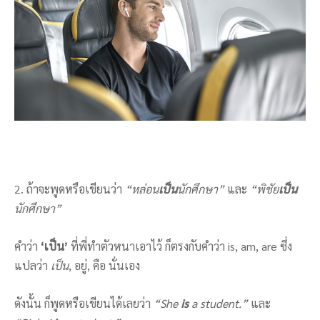
2. ถ้าจะพูดหรือเขียนว่า
“หล่อน
เป็น
นักศึกษา”
และ
“พิชัย
เป็น
นักศึกษา”
คำว่า
‘
เป็น
’
ที่พี่ทำตัวหนาเอาไว้ ก็ตรงกับคำว่า is, am, are ซึ่ง
แปลว่า
เป็น
, อยู่, คือ นั่นเอง
ดังนั้น ก็พูดหรือเขียนได้เลยว่า
“
She
is
a student.
”
และ