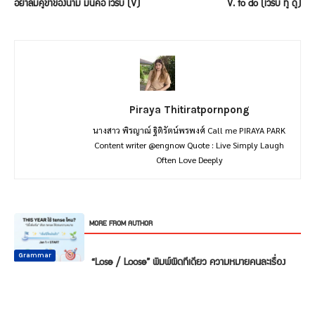
อย่าลืมคู่ขาของนาม มันคือ เวิร์บ (V)
V. to do (เวิร์บ ทู ดู)
Piraya Thitiratpornpong
นางสาว พิรญาณ์ ฐิติรัตน์พรพงศ์ Call me PIRAYA PARK
Content writer @engnow Quote : Live Simply Laugh
Often Love Deeply
RELATED ARTICLES
MORE FROM AUTHOR
Common
Common
Common
Mistake
Mistake
Mistake
Conversation
Grammar
Grammar
“Lose / Loose” พิมพ์ผิดทีเดียว ความหมายคนละเรื่อง