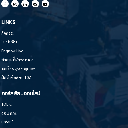
LINKS
กิจกรรม
โปรโมชั่น
Engnow Live !
คำถามที่มักพบบ่อย
นักเรียนทุน Engnow
ฝึกทำข้อสอบ TGAT
คอร์สเรียนออนไลน์
TOEIC
สอบ ก.พ.
แกรมม่า