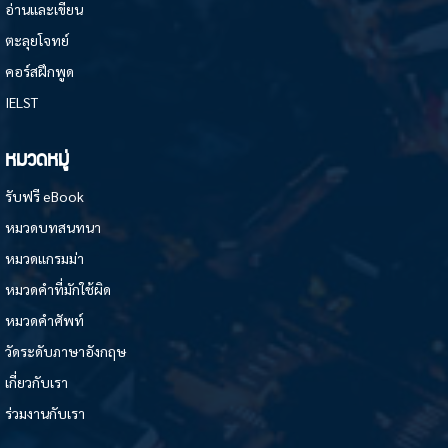
อ่านและเขียน
ตะลุยโจทย์
คอร์สฝึกพูด
IELST
หมวดหมู่
รับฟรี eBook
หมวดบทสนทนา
หมวดแกรมม่า
หมวดคำที่มักใช้ผิด
หมวดคำศัพท์
วัดระดับภาษาอังกฤษ
เกี่ยวกับเรา
ร่วมงานกับเรา