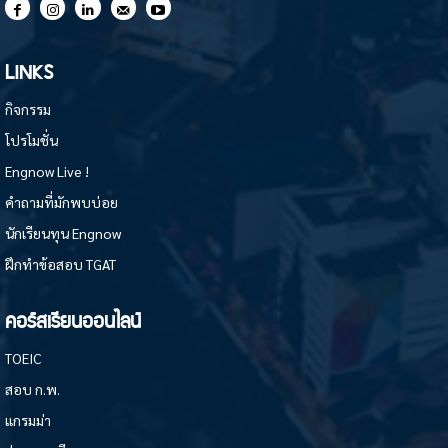
LINKS
กิจกรรม
โปรโมชั่น
Engnow Live !
คำถามที่มักพบบ่อย
นักเรียนทุน Engnow
ฝึกทำข้อสอบ TGAT
คอร์สเรียนออนไลน์
TOEIC
สอบ ก.พ.
แกรมม่า