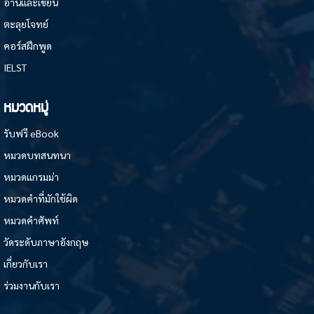
อ่านและเขียน
ตะลุยโจทย์
คอร์สฝึกพูด
IELST
หมวดหมู่
รับฟรี eBook
หมวดบทสนทนา
หมวดแกรมม่า
หมวดคำที่มักใช้ผิด
หมวดคำศัพท์
วัดระดับภาษาอังกฤษ
เกี่ยวกับเรา
ร่วมงานกับเรา