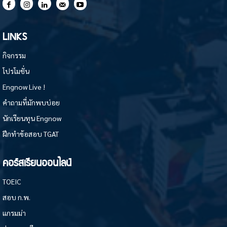
LINKS
กิจกรรม
โปรโมชั่น
Engnow Live !
คำถามที่มักพบบ่อย
นักเรียนทุน Engnow
ฝึกทำข้อสอบ TGAT
คอร์สเรียนออนไลน์
TOEIC
สอบ ก.พ.
แกรมม่า