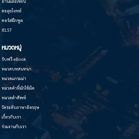
อ่านและเขียน
ตะลุยโจทย์
คอร์สฝึกพูด
IELST
หมวดหมู่
รับฟรี eBook
หมวดบทสนทนา
หมวดแกรมม่า
หมวดคำที่มักใช้ผิด
หมวดคำศัพท์
วัดระดับภาษาอังกฤษ
เกี่ยวกับเรา
ร่วมงานกับเรา