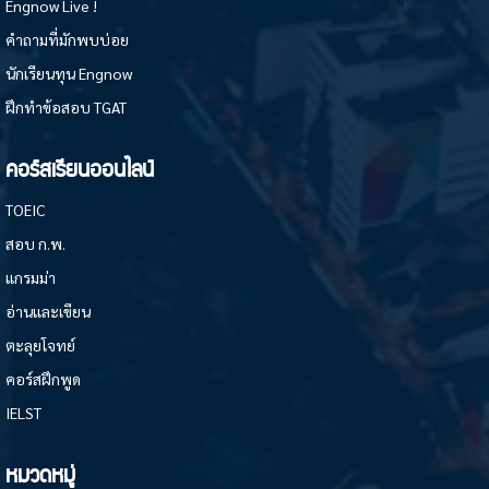
Engnow Live !
คำถามที่มักพบบ่อย
นักเรียนทุน Engnow
ฝึกทำข้อสอบ TGAT
คอร์สเรียนออนไลน์
TOEIC
สอบ ก.พ.
แกรมม่า
อ่านและเขียน
ตะลุยโจทย์
คอร์สฝึกพูด
IELST
หมวดหมู่