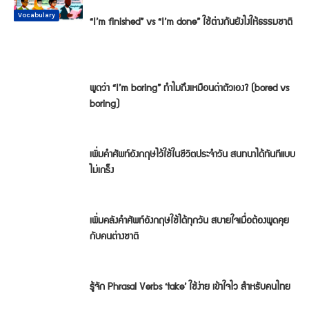
Conversation
Vocabulary
Vocabulary
Vocabulary
Vocabulary
Vocabulary
“I’m finished” vs “I’m done” ใช้ต่างกันยังไงให้ธรรมชาติ
พูดว่า “I’m boring” ทำไมถึงเหมือนด่าตัวเอง? (bored vs
boring)
เพิ่มคำศัพท์อังกฤษไว้ใช้ในชีวิตประจำวัน สนทนาได้ทันทีแบบ
ไม่เกร็ง
เพิ่มคลังคำศัพท์อังกฤษใช้ได้ทุกวัน สบายใจเมื่อต้องพูดคุย
กับคนต่างชาติ
รู้จัก Phrasal Verbs ‘take’ ใช้ง่าย เข้าใจไว สำหรับคนไทย