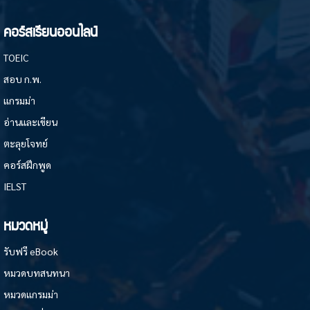
คอร์สเรียนออนไลน์
TOEIC
สอบ ก.พ.
แกรมม่า
อ่านและเขียน
ตะลุยโจทย์
คอร์สฝึกพูด
IELST
หมวดหมู่
รับฟรี eBook
หมวดบทสนทนา
หมวดแกรมม่า