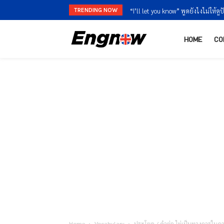
TRENDING NOW
“I’ll let you know” พูดยังไงไม่ให้ดูปัดง
“I’m finished” vs “I’m done” ใช้ต่
HOME
CO
Home
Vocabulary
ประโยค / คำย่อ ไม่เป็นทางการในภาษ