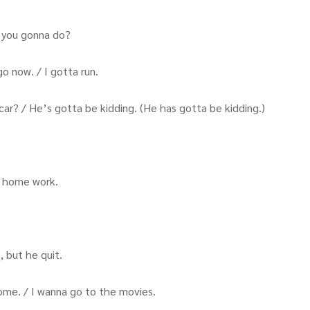
 you gonna do?
o now. / I gotta run.
ar? / He’s gotta be kidding. (He has gotta be kidding.)
y home work.
 but he quit.
me. / I wanna go to the movies.