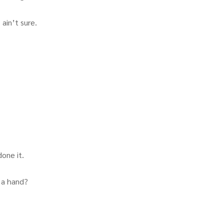
 ain’t sure.
done it.
 a hand?